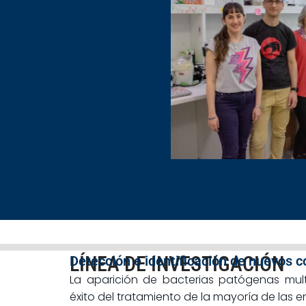
LÍNEA DE INVESTIGACIÓN
Detección e identificación de nuevos 
La aparición de bacterias patógenas mult
éxito del tratamiento de la mayoría de las 