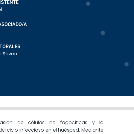
ISTENTE
l
ASOCIADO/A
CTORALES
n Stiven
nvasión de células no fagocíticas y la
del ciclo infeccioso en el huésped. Mediante