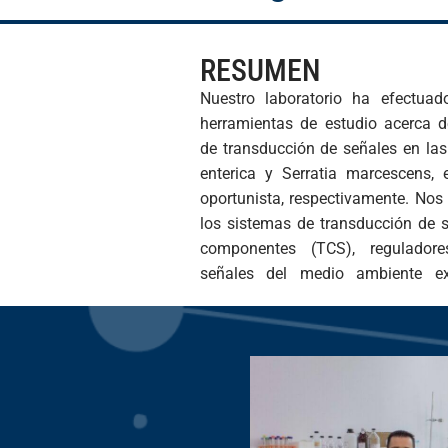
RESUMEN
Nuestro laboratorio ha efectuad
modulan la expresión témporo-esp
herramientas de estudio acerca 
la progresión de las infeccione
de transducción de señales en las
incidencia global de las infe
enterica y Serratia marcescens, 
adquisición de resistencia y progr
oportunista, respectivamente. Nos
de las drogas anti-bacterianas
los sistemas de transducción de s
desarrollar estrategias para rastreo
componentes (TCS), reguladore
de nuevos agentes químicos que b
señales del medio ambiente ex