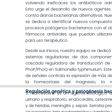
volviendo ineficaces los antibióticos ad
Esto urge el desarrollo de nuevos agentes 
contra dianas bacterianas alternativas. Nue
se dedica a identificar nuevos compuestos
procesos patógenos bacterianos con el obje
fármacos antivirales que puedan utiliza
para uso terapéutico.
Desde sus inicios, nuestro equipo se dedicó a
sistemas reguladores de dos componen
cascada reguladora de transducción de 
PhoP/PhoQ en Salmonella typhimurium. Este
de señales controla la expresión de más d
la homeostasis del magnesio, la re
Regulación genética y patogénesis bac
S. marcescens es un agente etiológico d
urinario y respiratorio, endocarditis, osteomi
y de heridas, meningitis y sepsis. Serratia p
en pacientes inmunodeprimidos y también