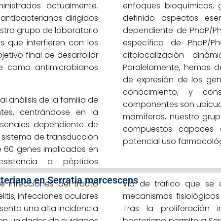
ministrados actualmente.
enfoques bioquímicos, 
antibacterianos dirigidos
definido aspectos ese
stro grupo de laboratorio
dependiente de PhoP/Ph
 que interfieren con los
específico de PhoP/Ph
tivo final de desarrollar
citolocalización din
rse como antimicrobianos
Paralelamente, hemos d
de expresión de los ge
conocimiento, y co
l análisis de la familia de
componentes son ubicuos
tes, centrándose en la
mamíferos, nuestro grup
señales dependiente de
compuestos capaces d
 sistema de transducción
potencial uso farmacoló
e 60 genes implicados en
sistencia a péptidos
teriana en Serratia marcescens
e infecciones del tracto
vía de tráfico que se 
elitis, infecciones oculares
mecanismos fisiológicos
resenta una alta incidencia
Tras la proliferación 
 en unidades de cuidados
bacteriano permite a Serr