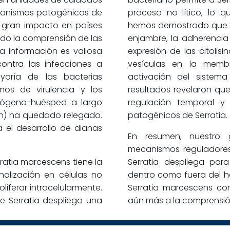
mecanismos patogénicos de
proceso no lítico, lo qu
n gran impacto en países
hemos demostrado que fe
zado la comprensión de las
enjambre, la adherencia 
sta información es valiosa
expresión de las citolis
ontra las infecciones a
vesículas en la memb
yoría de las bacterias
activación del sistem
smos de virulencia y los
resultados revelaron qu
atógeno-huésped a largo
regulación temporal y
ión) ha quedado relegado.
patogénicos de Serratia.
 el desarrollo de dianas
En resumen, nuestro 
mecanismos reguladores
ratia marcescens tiene la
Serratia despliega para 
alización en células no
dentro como fuera del ho
liferar intracelularmente.
Serratia marcescens con
 Serratia despliega una
aún más a la comprensió