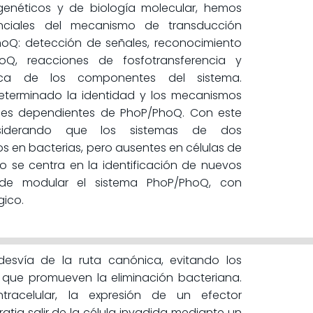
genéticos y de biología molecular, hemos
nciales del mecanismo de transducción
oQ: detección de señales, reconocimiento
oQ, reacciones de fosfotransferencia y
ámica de los componentes del sistema.
eterminado la identidad y los mecanismos
nes dependientes de PhoP/PhoQ. Con este
nsiderando que los sistemas de dos
 en bacterias, pero ausentes en células de
o se centra en la identificación de nuevos
e modular el sistema PhoP/PhoQ, con
gico.
desvía de la ruta canónica, evitando los
 que promueven la eliminación bacteriana.
intracelular, la expresión de un efector
atia salir de la célula invadida mediante un