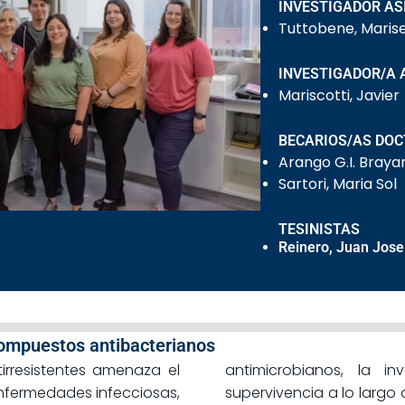
INVESTIGADOR AS
Tuttobene, Marise
INVESTIGADOR/A 
Mariscotti, Javier
BECARIOS/AS DO
Arango G.I. Braya
Sartori, Maria Sol
TESINISTAS
Reinero, Juan Jose
compuestos antibacterianos
irresistentes amenaza el
antimicrobianos, la i
enfermedades infecciosas,
supervivencia a lo largo 