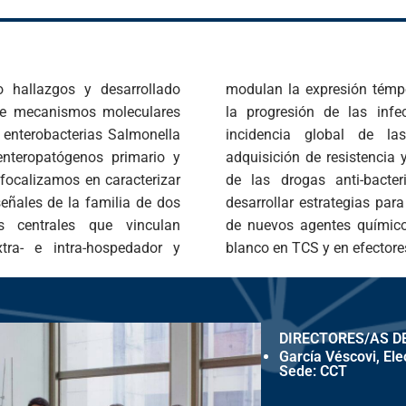
o hallazgos y desarrollado
acial de fenotipos clave en
de mecanismos moleculares
s bacterianas. Debido a la
 enterobacterias Salmonella
cciones bacterianas, y la
enteropatógenos primario y
esiva pérdida de efectividad
 focalizamos en caracterizar
, abordamos el desafío de
eñales de la familia de dos
, identificación y/o síntesis
s centrales que vinculan
loqueen la virulencia, con
tra- e intra-hospedador y
blanco en TCS y en efector
DIRECTORES/AS D
García Véscovi, El
Sede: CCT