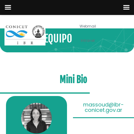
Webmail
NUESTRO EQUIPO
Intranet
Mini Bio
massoud@ibr-
conicet.gov.ar