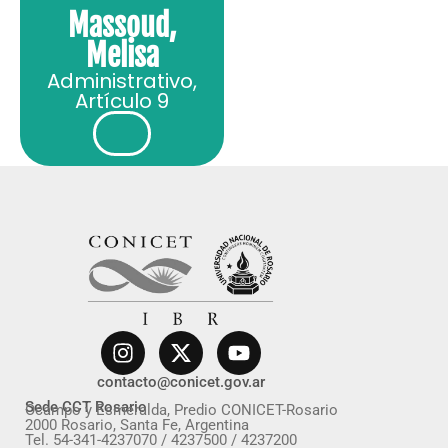
Massoud,
Melisa
Administrativo
,
Artículo 9
contacto@conicet.gov.ar
Sede CCT Rosario
Ocampo y Esmeralda, Predio CONICET-Rosario
2000 Rosario, Santa Fe, Argentina
Tel. 54-341-4237070 / 4237500 / 4237200