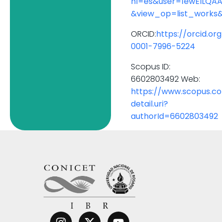
hl=es&user=1ewEILQA
&view_op=list_works
ORCID:
https://orcid.or
0001-79
96-5224
Scopus ID:
6602803492 Web:
https://www.scopus.c
detail.uri?
authorId=6602803492