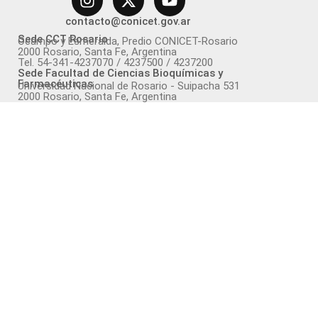
contacto@conicet.gov.ar
Sede CCT Rosario
Ocampo y Esmeralda, Predio CONICET-Rosario
2000 Rosario, Santa Fe, Argentina
Tel. 54-341-4237070 / 4237500 / 4237200
Sede Facultad de Ciencias Bioquímicas y
Farmacéuticas
Universidad Nacional de Rosario - Suipacha 531
2000 Rosario, Santa Fe, Argentina
Tel. +54 341 4350596 / 4350661 / 4351235
IBR
@ibr_conicet
·
16 Jun
New paper from the labs of Nahuel González-
Schain
@bmr_ibr
and María Agustina Mazzella
#INGEBI
in Plant Physiology and Biochemistry. Their
collaborative work identifies PIFs as key
coordinators of microtubule dynamics and
directional cell growth during Arabidopsis
development.
2
5
Twitter