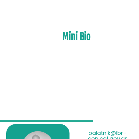
Mini Bio
palatnik@ibr-
conicet.gov.ar