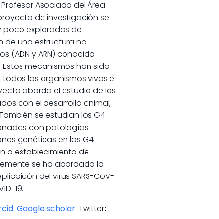
s Profesor Asociado del Área
 proyecto de investigación se
 poco explorados de
 de una estructura no
cos (ADN y ARN) conocida
 Estos mecanismos han sido
n todos los organismos vivos e
oyecto aborda el estudio de los
dos con el desarrollo animal,
 También se estudian los G4
onados con patologías
iones genéticas en los G4
n o establecimiento de
ntemente se ha abordado la
replicaicón del virus SARS-CoV-
ID-19.
rcid
Google scholar
Twitter
: