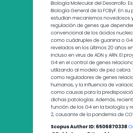
Biología Molecular del Desarrollo. E
Biología General de la FCByF. En su
estudian mecanismos novedosos y
regulación de genes que dependen
convencional de los ácidos nuclei
como cuádruplex de guanina o G4.
revelados en los últimos 20 años e
incluso en virus de ADN y ARN. El pr
G4 en el control de genes relaciona
utilizando al modelo de pez cebra.
como reguladores de genes relaci
humanas, y la influencia de variac
como causas para la predisposició
dichas patologías. Además, recie
función de los G4 en la biología y 
2, causante de la pandemia de COV
Scopus Author ID: 6506870338
O