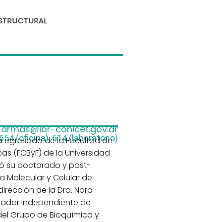
ESTRUCTURAL
armas@ibr-conicet.gov.ar
654 (oficina), 614 (laboratorio)
ía egresado de la Facultad de
as (FCByF) de la Universidad
tó su doctorado y post-
ía Molecular y Celular de
dirección de la Dra. Nora
igador Independiente de
el Grupo de Bioquímica y