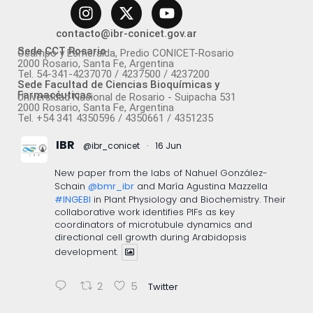
contacto@ibr-conicet.gov.ar
Sede CCT Rosario
Ocampo y Esmeralda, Predio CONICET-Rosario
2000 Rosario, Santa Fe, Argentina
Tel. 54-341-4237070 / 4237500 / 4237200
Sede Facultad de Ciencias Bioquímicas y
Farmacéuticas
Universidad Nacional de Rosario - Suipacha 531
2000 Rosario, Santa Fe, Argentina
Tel. +54 341 4350596 / 4350661 / 4351235
IBR
@ibr_conicet
·
16 Jun
New paper from the labs of Nahuel González-
Schain
@bmr_ibr
and María Agustina Mazzella
#INGEBI
in Plant Physiology and Biochemistry. Their
collaborative work identifies PIFs as key
coordinators of microtubule dynamics and
directional cell growth during Arabidopsis
development.
2
5
Twitter