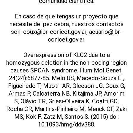
comunidad científica.
En caso de que tengas un proyecto que
necesite del pez cebra, nuestros contactos
son: coux@ibr-conicet.gov.ar, acuario@ibr-
conicet.gov.ar.
Overexpression of KLC2 due to a
homozygous deletion in the non-coding region
causes SPOAN syndrome. Hum Mol Genet.
24(24):6877-85. Melo US, Macedo-Souza LI,
Figueiredo T, Muotri AR, Gleeson JG, Coux G,
Armas P, Calcaterra NB, Kitajima JP, Amorim
S, Olávio TR, Griesi-Oliveira K, Coatti GC,
Rocha CR, Martins-Pinheiro M, Menck CF, Zaki
MS, Kok F, Zatz M, Santos S. (2015) doi:
10.1093/hmg/ddv388.