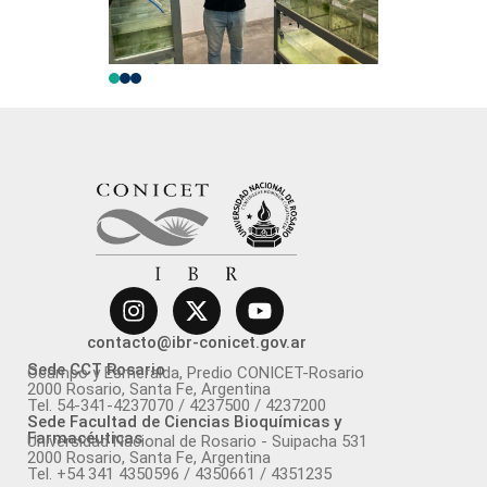
contacto@ibr-conicet.gov.ar
Sede CCT Rosario
Ocampo y Esmeralda, Predio CONICET-Rosario
2000 Rosario, Santa Fe, Argentina
Tel. 54-341-4237070 / 4237500 / 4237200
Sede Facultad de Ciencias Bioquímicas y
Farmacéuticas
Universidad Nacional de Rosario - Suipacha 531
2000 Rosario, Santa Fe, Argentina
Tel. +54 341 4350596 / 4350661 / 4351235