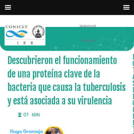
Webmail
NOTICIAS
Intranet
Descubrieron el funcionamiento
de una proteína clave de la
bacteria que causa la tuberculosis
y está asociada a su virulencia
01
MIN