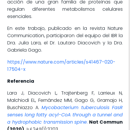
acción de una gran familia de proteínas que
regulan diferentes metabolismos celulares
esenciales.
En este trabajo, publicado en la revista Nature
Communication, participaron del equipo del IBR la
Dra. Julia Lara, el Dr. Lautaro Diacovich y la Dra.
Gabriela Gago.
https://www.nature.com/articles/s41467-020-
17504-x
Referencia
Lara J, Diacovich L, Trajtenberg F, Larrieux N,
Malchiodi EL, Fernández MM, Gago G, Gramajo H,
Buschiazzo A.
Mycobacterium tuberculosis FasR
senses long fatty acyl-CoA through a tunnel and
a hydrophobic transmission spine
.
Nat Commun
(2020)
Jul 24;11(1):3703.