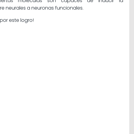
iertas moléculas son capaces de inducir la
re neurales a neuronas funcionales.
por este logro!