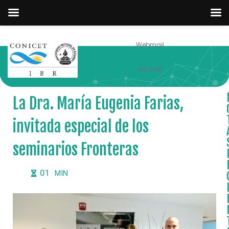
Webmail
NOTICIAS
Intranet
La Dra. María Eugenia Farias,
invitada especial de los
seminarios Fronteras
01
MIN