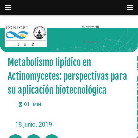
Webmail
NOTICIAS
Intranet
Metabolismo lipídico en
Actinomycetes: perspectivas para
su aplicación biotecnológica
01
MIN
18 junio, 2019