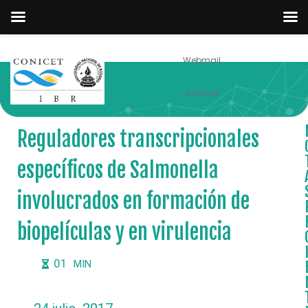
Webmail
NOTICIAS
Intranet
Reguladores transcripcionales
específicos de Salmonella
involucrados en formación de
biopelículas y en virulencia
01
MIN