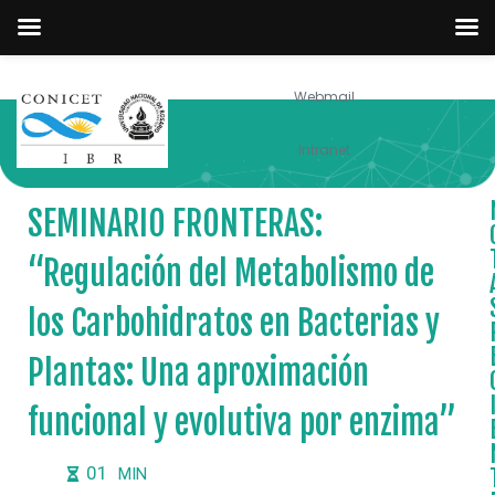
Webmail
NOTICIAS
Intranet
SEMINARIO FRONTERAS:
“Regulación del Metabolismo de
los Carbohidratos en Bacterias y
Plantas: Una aproximación
funcional y evolutiva por enzima”
01
MIN